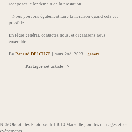
redéposez le lendemain de la prestation
– Nous pouvons également faire la livraison quand cela est
possible.
En règle général, contactez nous, et organisons nous
ensemble.
By
Renaud DELCUZE
|
mars 2nd, 2023
|
general
‎ ‎ ‎ ‎ ‎ ‎‎ ‎ ‎ ‎ ‎ ‎ ‎ ‎ ‎ Partager cet article =>
facebook
twitter
pinterest
NEMObooth les Photobooth 13010 Marseille pour les mariages et les
évènements ...